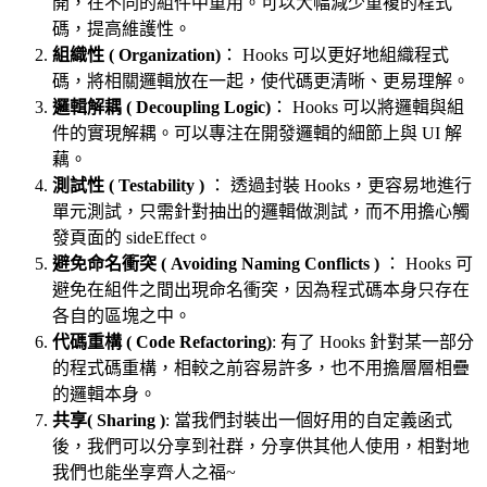
開，在不同的組件中重用。可以大幅減少重複的程式
碼，提高維護性。
組織性 ( Organization)
： Hooks 可以更好地組織程式
碼，將相關邏輯放在一起，使代碼更清晰、更易理解。
邏輯解耦 ( Decoupling Logic)
： Hooks 可以將邏輯與組
件的實現解耦。可以專注在開發邏輯的細節上與 UI 解
藕。
測試性 ( Testability )
： 透過封裝 Hooks，更容易地進行
單元測試，只需針對抽出的邏輯做測試，而不用擔心觸
發頁面的 sideEffect。
避免命名衝突 ( Avoiding Naming Conflicts )
： Hooks 可
避免在組件之間出現命名衝突，因為程式碼本身只存在
各自的區塊之中。
代碼重構 ( Code Refactoring)
: 有了 Hooks 針對某一部分
的程式碼重構，相較之前容易許多，也不用擔層層相疊
的邏輯本身。
共享( Sharing )
: 當我們封裝出一個好用的自定義函式
後，我們可以分享到社群，分享供其他人使用，相對地
我們也能坐享齊人之福~