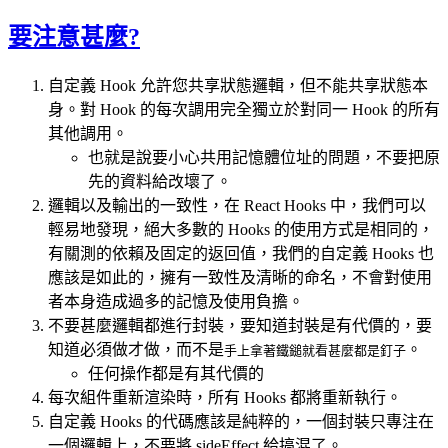
要注意甚麼?
自定義 Hook 允許您共享狀態邏輯，但不能共享狀態本
身。對 Hook 的每次調用完全獨立於對同一 Hook 的所有
其他調用。
也就是說要小心共用記憶體位址的問題，不要把原
先的資料給改壞了。
邏輯以及輸出的一致性，在 React Hooks 中，我們可以
輕易地發現，絕大多數的 Hooks 的使用方式是相同的，
有關測的依賴及固定的返回值，我們的自定義 Hooks 也
應該是如此的，擁有一致性及清晰的命名，不會對使用
者本身造成過多的記憶及使用負擔。
不要甚麼邏輯都進行封裝，要知道封裝是有代價的，要
知道必須做才做，而不是
。
手上拿著鐵鎚就看甚麼都是釘子
任何操作都是有其代價的
每次組件重新渲染時，所有 Hooks 都將重新執行。
自定義 Hooks 的代碼應該是純粹的，一個封裝只專注在
一個邏輯上，不要將 sideEffect 給搞混了。